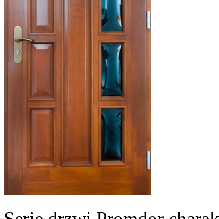
Serię drzwi Promdor chara