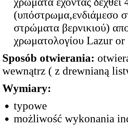
χρώματα έχοντας δεχθεί 
(υπόστρωμα,ενδιάμεσο σ
στρώματα βερνικιού) απο
χρωματολογίου Lazur or
Sposób otwierania:
otwiera
wewnątrz ( z drewnianą li
Wymiary:
typowe
możliwość wykonania i