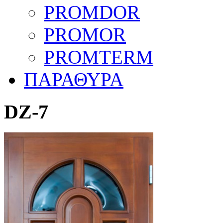
PROMDOR
PROMOR
PROMTERM
ΠΑΡΑΘΥΡΑ
DZ-7