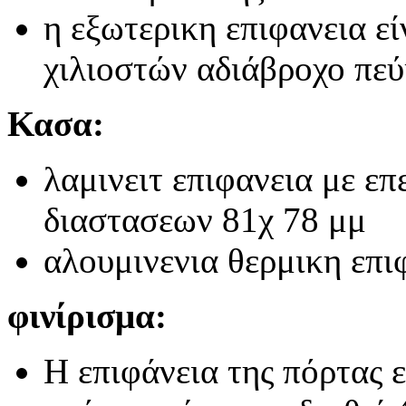
η εξωτερικη επιφανεια ε
χιλιοστών αδιάβροχο πε
Κασα:
λαμινειτ επιφανεια με ε
διαστασεων 81χ 78 μμ
αλουμινενια θερμικη επι
φινίρισμα:
Η επιφάνεια της πόρτας 