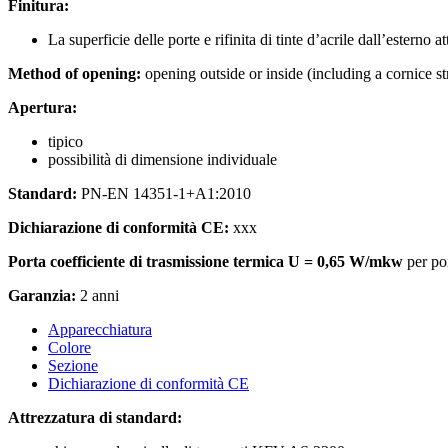
Finitura:
La superficie delle porte e rifinita di tinte d’acrile dall’esterno
Method of opening:
opening outside or inside (including a cornice st
Apertura:
tipico
possibilità di dimensione individuale
Standard:
PN-EN 14351-1+A1:2010
Dichiarazione di conformità CE:
xxx
Porta coefficiente di trasmissione termica U = 0,65 W/mkw
per po
Garanzia:
2 anni
Apparecchiatura
Colore
Sezione
Dichiarazione di conformità CE
Attrezzatura di standard: