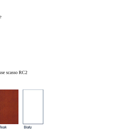
e
lasse scasso RC2