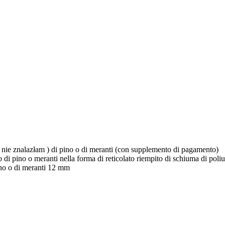
e – nie znalazłam ) di pino o di meranti (con supplemento di pagamento)
gno di pino o meranti nella forma di reticolato riempito di schiuma di po
 pino o di meranti 12 mm