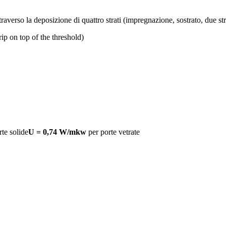
 attraverso la deposizione di quattro strati (impregnazione, sostrato, due s
rip on top of the threshold)
rte solide
U = 0,74 W/mkw
per porte vetrate