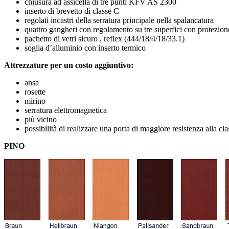
chiusura ad assicella di tre punti KFV AS 2300
inserto di brevetto di classe C
regolati incastri della serratura principale nella spalancatura
quattro gangheri con regolamento su tre superfici con protezion
pachetto di vetri sicuro , reflex (444/18/4/18/33.1)
soglia d’alluminio con inserto termico
Attrezzature per un costo aggiuntivo:
ansa
rosette
mirino
serratura elettromagnetica
più vicino
possibilità di realizzare una porta di maggiore resistenza alla c
PINO