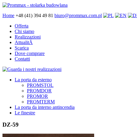
Home
+48 (41) 394 49 81
biuro@prommax.com.pl
Offerta
Chi siamo
Realizzazioni
AttualitĂ
Scarica
Dove comprare
Contatti
La porta da esterno
PROMSTOL
PROMDOR
PROMOR
PROMTERM
La porta da interno antincendia
Le finestre
DZ-59