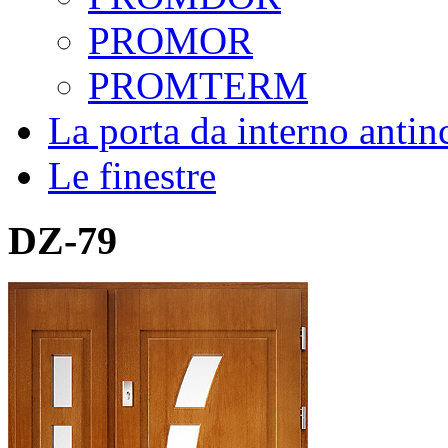
PROMOR
PROMTERM
La porta da interno antin
Le finestre
DZ-79